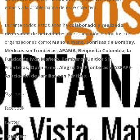
énfasis a la problemática de este colectivo.
Durante todos estos años ha
colaborado y realizado
diversidad de actividades
de recaudación de fondos con
organizaciones como:
Mano a mano, Sonrisas de Bombay,
Médicos sin fronteras, APAMA, Benposta Colombia, la
Fundación Iván Mañero, Bomberos Unidos Sin
Fronteras, Open Arms, Alegría Sin Fronteras o ASFAPE-
Asociación de familias con Perthes.
Síguenos
facebook
twitter
instagram