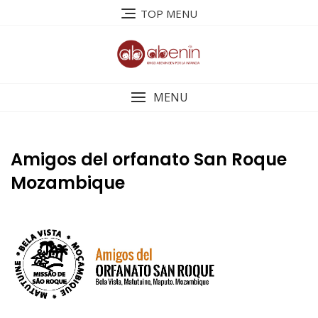
Saltar
TOP MENU
al
contenido
MENU
Amigos del orfanato San Roque
Mozambique