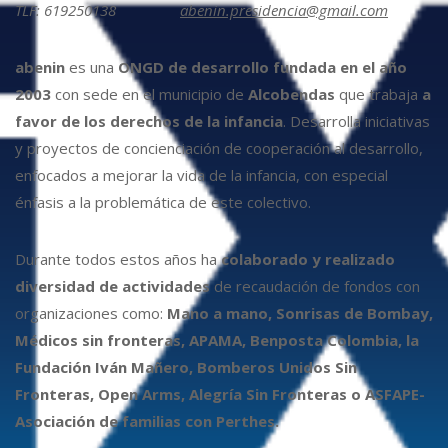
TLF: 619250138
abenin.presidencia@gmail.com
abenin
es una
ONGD de desarrollo fundada en el año
2003
con sede en el municipio de
Alcobendas
que trabaja
a
favor de los derechos de la infancia
. Desarrolla iniciativas
y proyectos de concienciación de cooperación al desarrollo,
enfocados a mejorar la vida de la infancia, con especial
énfasis a la problemática de este colectivo.
Durante todos estos años ha
colaborado y realizado
diversidad de actividades
de recaudación de fondos con
organizaciones como:
Mano a mano, Sonrisas de Bombay,
Médicos sin fronteras, APAMA, Benposta Colombia, la
Fundación Iván Mañero, Bomberos Unidos Sin
Fronteras, Open Arms, Alegría Sin Fronteras o ASFAPE-
Asociación de familias con Perthes.