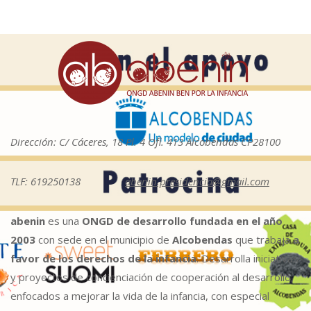
Dirección: C/ Cáceres, 18 Pl. 4 Ofi. 413 Alcobendas CP28100
TLF: 619250138
abenin.presidencia@gmail.com
abenin
es una
ONGD de desarrollo fundada en el año
2003
con sede en el municipio de
Alcobendas
que trabaja
a
favor de los derechos de la infancia
. Desarrolla iniciativas
y proyectos de concienciación de cooperación al desarrollo,
enfocados a mejorar la vida de la infancia, con especial