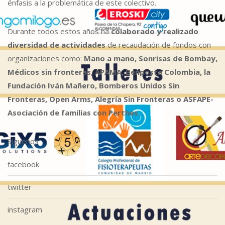
énfasis a la problemática de este colectivo.
Durante todos estos años ha
colaborado y realizado
diversidad de actividades
de recaudación de fondos con
organizaciones como:
Mano a mano, Sonrisas de Bombay,
Médicos sin fronteras, APAMA, Benposta Colombia, la
Fundación Iván Mañero, Bomberos Unidos Sin
Fronteras, Open Arms, Alegría Sin Fronteras o ASFAPE-
Asociación de familias con Perthes.
Síguenos
facebook
twitter
instagram