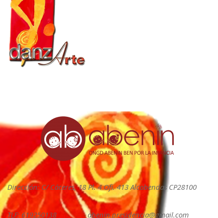
Dirección: C/ Cáceres, 18 Pl. 4 Ofi. 413 Alcobendas CP28100
TLF: 619250138
abenin.presidencia@gmail.com