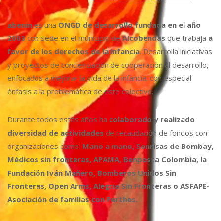
abenin
es una
ONGD de desarrollo fundada en el año
2003
con sede en el municipio de
Alcobendas
que trabaja
a
favor de los derechos de la infancia
. Desarrolla iniciativas
y proyectos de concienciación de cooperación al desarrollo,
enfocados a mejorar la vida de la infancia, con especial
énfasis a la problemática de este colectivo.
Durante todos estos años ha
colaborado y realizado
diversidad de actividades
de recaudación de fondos con
organizaciones como:
Mano a mano, Sonrisas de Bombay,
Médicos sin fronteras, APAMA, Benposta Colombia, la
Fundación Iván Mañero, Bomberos Unidos Sin
Fronteras, Open Arms, Alegría Sin Fronteras o ASFAPE-
Asociación de familias con Perthes.