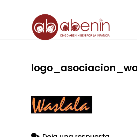
Saltar
al
contenido
logo_asociacion_wa
Deja una respuesta