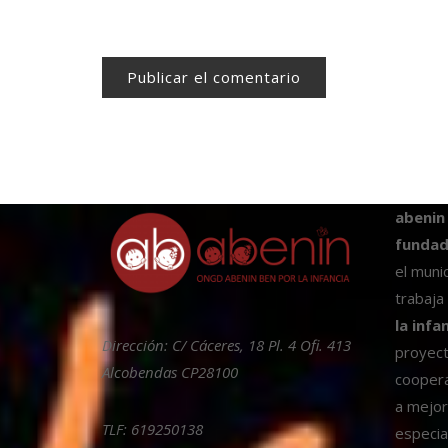
abenin
fundad
el muni
trabaja
la infa
Dirección: C/ Cáceres, 18 Pl. 4 Ofi. 413
proyect
Alcobendas CP28100
coopera
a mejora
TLF: 619250138
especia