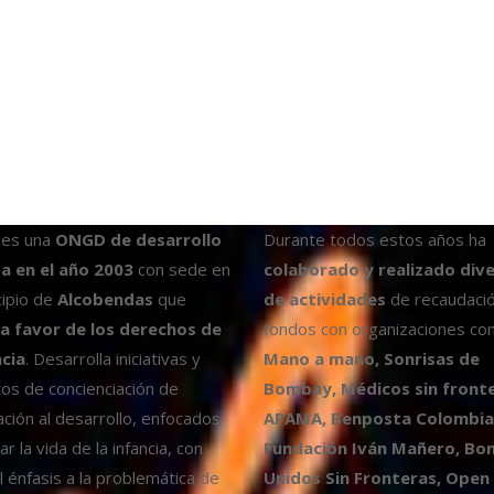
es una
ONGD de desarrollo
Durante todos estos años ha
a en el año 2003
con sede en
colaborado y realizado div
cipio de
Alcobendas
que
de actividades
de recaudaci
a favor de los derechos de
fondos con organizaciones co
ncia
. Desarrolla iniciativas y
Mano a mano, Sonrisas de
os de concienciación de
Bombay, Médicos sin fronte
ción al desarrollo, enfocados
APAMA, Benposta Colombia,
r la vida de la infancia, con
Fundación Iván Mañero, B
l énfasis a la problemática de
Unidos Sin Fronteras, Open