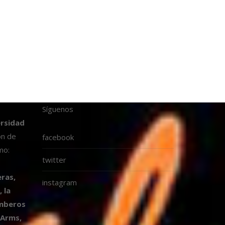
Síguenos
ersidad
ón de
facebook
mo:
twitter
ras,
instagram
 la
omberos
 Arms,