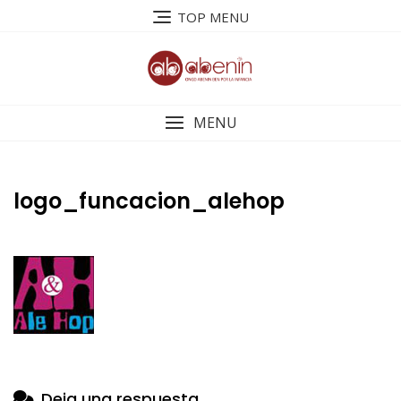
Saltar
TOP MENU
al
contenido
MENU
logo_funcacion_alehop
Deja una respuesta