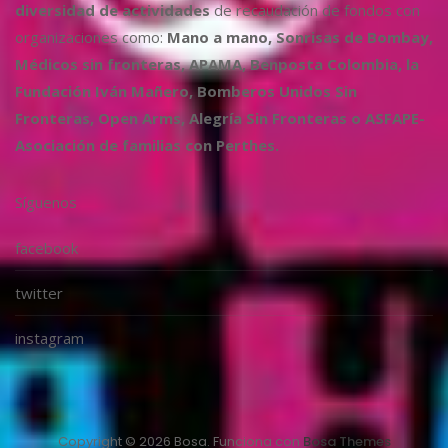
diversidad de actividades
de recaudación de fondos con
organizaciones como:
Mano a mano, Sonrisas de Bombay,
Médicos sin fronteras, APAMA, Benposta Colombia, la
Fundación Iván Mañero, Bomberos Unidos Sin
Fronteras, Open Arms, Alegría Sin Fronteras o ASFAPE-
Asociación de familias con Perthes.
Síguenos
facebook
twitter
instagram
Copyright © 2026 Bosa. Funciona con
Bosa Themes