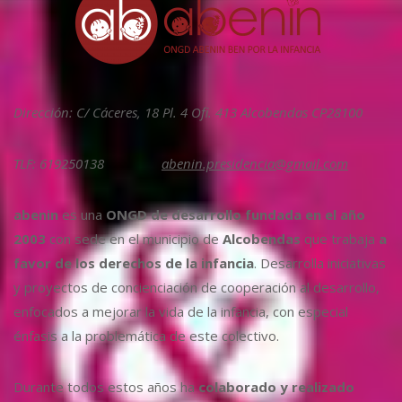
Dirección: C/ Cáceres, 18 Pl. 4 Ofi. 413 Alcobendas CP28100
TLF: 619250138
abenin.presidencia@gmail.com
abenin
es una
ONGD de desarrollo fundada en el año
2003
con sede en el municipio de
Alcobendas
que trabaja
a
favor de los derechos de la infancia
. Desarrolla iniciativas
y proyectos de concienciación de cooperación al desarrollo,
enfocados a mejorar la vida de la infancia, con especial
énfasis a la problemática de este colectivo.
Durante todos estos años ha
colaborado y realizado