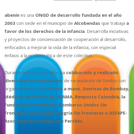
abenin
es una
ONGD de desarrollo fundada en el año
2003
con sede en el municipio de
Alcobendas
que trabaja
a
favor de los derechos de la infancia
. Desarrolla iniciativas
y proyectos de concienciación de cooperación al desarrollo,
enfocados a mejorar la vida de la infancia, con especial
énfasis a la problemática de este colectivo.
Durante todos estos años ha
colaborado y realizado
diversidad de actividades
de recaudación de fondos con
organizaciones como:
Mano a mano, Sonrisas de Bombay,
Médicos sin fronteras, APAMA, Benposta Colombia, la
Fundación Iván Mañero, Bomberos Unidos Sin
Fronteras, Open Arms, Alegría Sin Fronteras o ASFAPE-
Asociación de familias con Perthes.