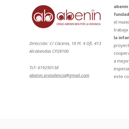
abenin
fundad
el muni
trabaja
la infa
Dirección: C/ Cáceres, 18 Pl. 4 Ofi. 413
proyect
Alcobendas CP28100
coopera
a mejora
TLF: 619250138
especia
abenin.presidencia@gmail.com
este col