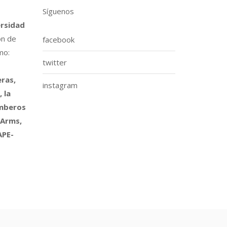
Síguenos
ersidad
ón de
facebook
mo:
twitter
ras,
instagram
 la
omberos
 Arms,
APE-