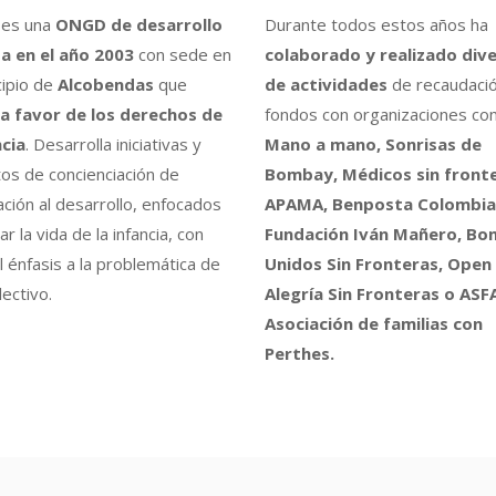
es una
ONGD de desarrollo
Durante todos estos años ha
a en el año 2003
con sede en
colaborado y realizado div
cipio de
Alcobendas
que
de actividades
de recaudaci
a favor de los derechos de
fondos con organizaciones co
ncia
. Desarrolla iniciativas y
Mano a mano, Sonrisas de
os de concienciación de
Bombay, Médicos sin fronte
ción al desarrollo, enfocados
APAMA, Benposta Colombia,
r la vida de la infancia, con
Fundación Iván Mañero, B
l énfasis a la problemática de
Unidos Sin Fronteras, Open
ectivo.
Alegría Sin Fronteras o ASF
Asociación de familias con
Perthes.