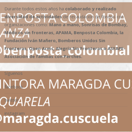
Durante todos estos años ha
colaborado y realizado
diversidad de actividades
de recaudación de fondos con
organizaciones como:
Mano a mano, Sonrisas de Bombay,
Médicos sin fronteras, APAMA, Benposta Colombia, la
Fundación Iván Mañero, Bomberos Unidos Sin
Fronteras, Open Arms, Alegría Sin Fronteras o ASFAPE-
Asociación de familias con Perthes.
Síguenos
facebook
twitter
instagram