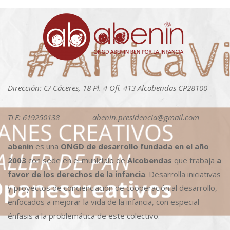
Dirección: C/ Cáceres, 18 Pl. 4 Ofi. 413 Alcobendas CP28100
TLF: 619250138
abenin.presidencia@gmail.com
abenin
es una
ONGD de desarrollo fundada en el año
2003
con sede en el municipio de
Alcobendas
que trabaja
a
favor de los derechos de la infancia
. Desarrolla iniciativas
y proyectos de concienciación de cooperación al desarrollo,
enfocados a mejorar la vida de la infancia, con especial
énfasis a la problemática de este colectivo.