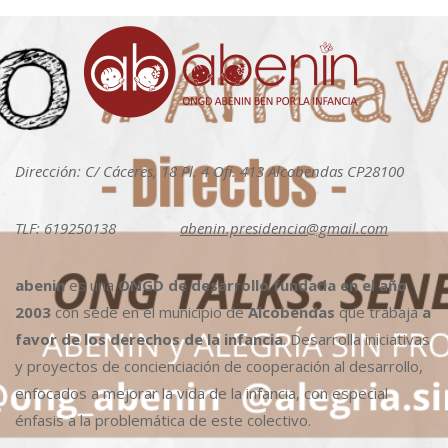
Dirección: C/ Cáceres, 18 Pl. 4 Ofi. 413 Alcobendas CP28100
TLF: 619250138
abenin.presidencia@gmail.com
abenin
es una
ONGD de desarrollo fundada en el año
2003
con sede en el municipio de
Alcobendas
que trabaja
a
favor de los derechos de la infancia
. Desarrolla iniciativas
y proyectos de concienciación de cooperación al desarrollo,
enfocados a mejorar la vida de la infancia, con especial
énfasis a la problemática de este colectivo.