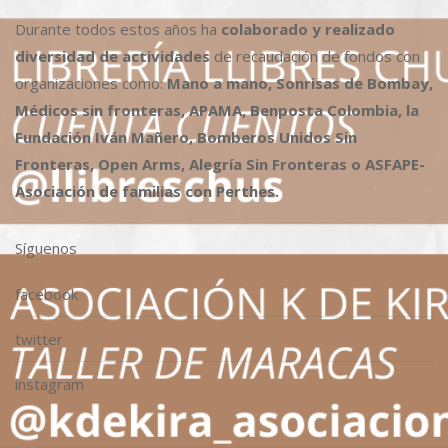
Durante todos estos años ha
colaborado y realizado
diversidad de actividades
de recaudación de fondos con
organizaciones como:
Mano a mano, Sonrisas de Bombay,
Médicos sin fronteras, APAMA, Benposta Colombia, la
Fundación Iván Mañero, Bomberos Unidos Sin
Fronteras, Open Arms, Alegría Sin Fronteras o ASFAPE-
Asociación de familias con Perthes.
Síguenos
facebook
twitter
instagram