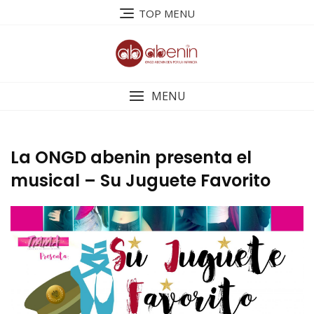
Saltar
TOP MENU
al
contenido
MENU
La ONGD abenin presenta el
musical – Su Juguete Favorito