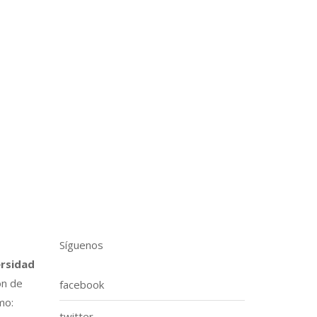
Síguenos
ersidad
ón de
facebook
mo:
twitter