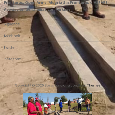
Fronteras, Open Arms, Alegría Sin Fronteras o ASFAPE-
Asociación de familias con Perthes.
Síguenos
facebook
twitter
instagram
Copyright © 2026 Bosa. Funciona con
Bosa Themes