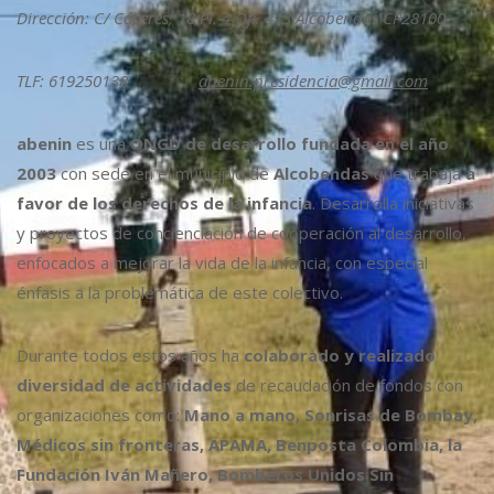
Dirección: C/ Cáceres, 18 Pl. 4 Ofi. 413 Alcobendas CP28100
TLF: 619250138
abenin.presidencia@gmail.com
abenin
es una
ONGD de desarrollo fundada en el año
2003
con sede en el municipio de
Alcobendas
que trabaja
a
favor de los derechos de la infancia
. Desarrolla iniciativas
y proyectos de concienciación de cooperación al desarrollo,
enfocados a mejorar la vida de la infancia, con especial
énfasis a la problemática de este colectivo.
Durante todos estos años ha
colaborado y realizado
diversidad de actividades
de recaudación de fondos con
organizaciones como:
Mano a mano, Sonrisas de Bombay,
Médicos sin fronteras, APAMA, Benposta Colombia, la
Fundación Iván Mañero, Bomberos Unidos Sin