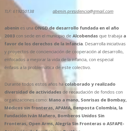
TLF: 619250138
abenin.presidencia@gmail.com
abenin
es una
ONGD de desarrollo fundada en el año
2003
con sede en el municipio de
Alcobendas
que trabaja
a
favor de los derechos de la infancia
. Desarrolla iniciativas
y proyectos de concienciación de cooperación al desarrollo,
enfocados a mejorar la vida de la infancia, con especial
énfasis a la problemática de este colectivo.
Durante todos estos años ha
colaborado y realizado
diversidad de actividades
de recaudación de fondos con
organizaciones como:
Mano a mano, Sonrisas de Bombay,
Médicos sin fronteras, APAMA, Benposta Colombia, la
Fundación Iván Mañero, Bomberos Unidos Sin
Fronteras, Open Arms, Alegría Sin Fronteras o ASFAPE-