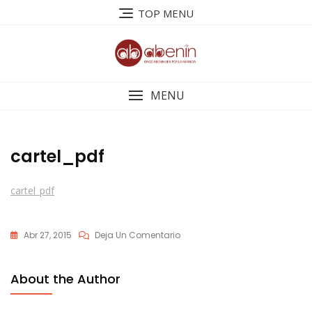
Saltar
TOP MENU
al
contenido
MENU
cartel_pdf
cartel_pdf
En
Abr 27, 2015
Deja Un Comentario
Cartel_pdf
About the Author