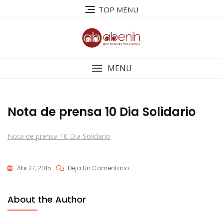
Saltar
TOP MENU
al
contenido
MENU
Nota de prensa 10 Dia Solidario
Nota de prensa 10 Dia Solidario
En
Abr 27, 2015
Deja Un Comentario
Nota
De
About the Author
Prensa
10