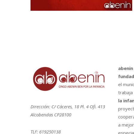
abenin
fundad
el muni
trabaja
la infa
Dirección: C/ Cáceres, 18 Pl. 4 Ofi. 413
proyect
Alcobendas CP28100
coopera
a mejora
TLF: 619250138
especia