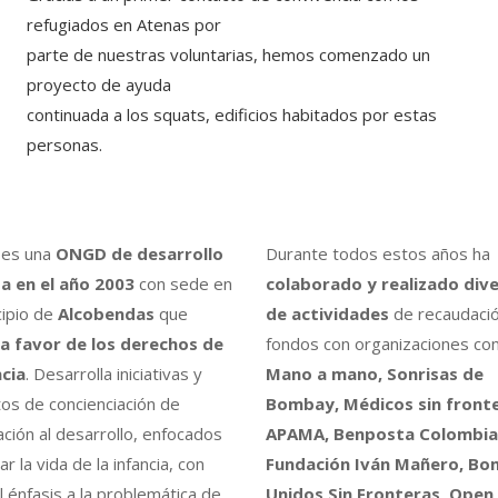
Solidari
refugiados en Atenas por
De
parte de nuestras voluntarias, hemos comenzado un
Pádel
proyecto de ayuda
Abenin
continuada a los squats, edificios habitados por estas
personas.
es una
ONGD de desarrollo
Durante todos estos años ha
a en el año 2003
con sede en
colaborado y realizado div
cipio de
Alcobendas
que
de actividades
de recaudaci
a favor de los derechos de
fondos con organizaciones co
ncia
. Desarrolla iniciativas y
Mano a mano, Sonrisas de
os de concienciación de
Bombay, Médicos sin fronte
ción al desarrollo, enfocados
APAMA, Benposta Colombia,
r la vida de la infancia, con
Fundación Iván Mañero, B
l énfasis a la problemática de
Unidos Sin Fronteras, Open