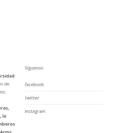
o
Síguenos
ersidad
ón de
facebook
mo:
twitter
ras,
instagram
 la
omberos
 Arms,