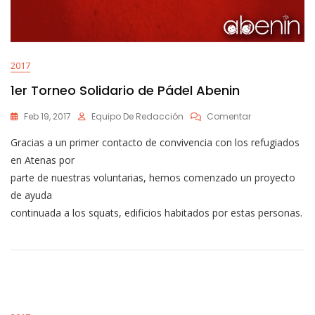
2017
1er Torneo Solidario de Pádel Abenin
En
Feb 19, 2017
Equipo De Redacción
Comentar
1er
Gracias a un primer contacto de convivencia con los refugiados
Torneo
Solidario
en Atenas por
De
parte de nuestras voluntarias, hemos comenzado un proyecto
Pádel
de ayuda
Abenin
continuada a los squats, edificios habitados por estas personas.