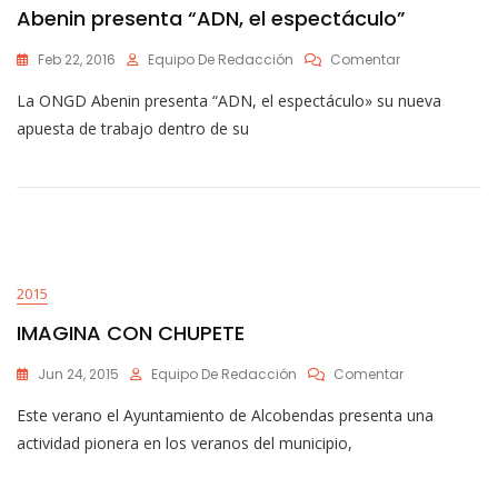
Abenin presenta “ADN, el espectáculo”
En
Feb 22, 2016
Equipo De Redacción
Comentar
Abenin
La ONGD Abenin presenta “ADN, el espectáculo» su nueva
Presenta
“ADN,
apuesta de trabajo dentro de su
El
Espectáculo”
2015
IMAGINA CON CHUPETE
En
Jun 24, 2015
Equipo De Redacción
Comentar
IMAGINA
Este verano el Ayuntamiento de Alcobendas presenta una
CON
CHUPETE
actividad pionera en los veranos del municipio,