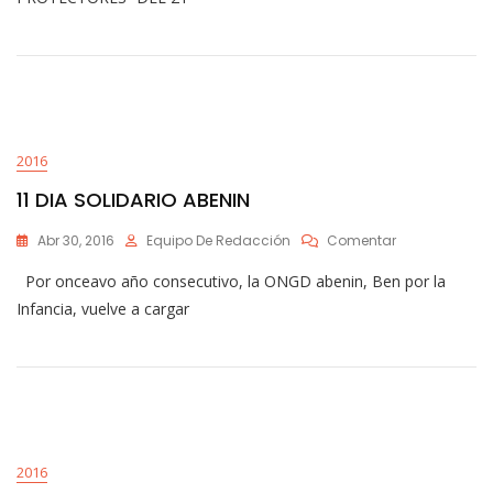
2016
11 DIA SOLIDARIO ABENIN
En
Abr 30, 2016
Equipo De Redacción
Comentar
11
Por onceavo año consecutivo, la ONGD abenin, Ben por la
DIA
SOLIDARIO
Infancia, vuelve a cargar
ABENIN
2016