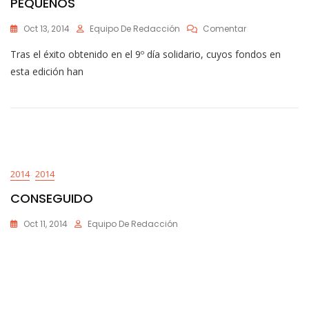
PEQUEÑOS
En
Oct 13, 2014
Equipo De Redacción
Comentar
CONCIERTO
Tras el éxito obtenido en el 9º día solidario, cuyos fondos en
BENÉFICO
EN
esta edición han
FAVOR
DE
LOS
MÁS
PEQUEÑOS
2014
2014
CONSEGUIDO
Oct 11, 2014
Equipo De Redacción