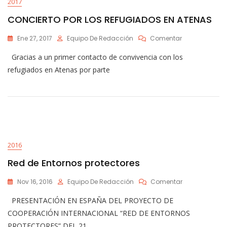
2017
CONCIERTO POR LOS REFUGIADOS EN ATENAS
En
Ene 27, 2017
Equipo De Redacción
Comentar
CONCIERTO
Gracias a un primer contacto de convivencia con los
POR
LOS
refugiados en Atenas por parte
REFUGIADOS
EN
ATENAS
2016
Red de Entornos protectores
En
Nov 16, 2016
Equipo De Redacción
Comentar
Red
PRESENTACIÓN EN ESPAÑA DEL PROYECTO DE
De
Entornos
COOPERACIÓN INTERNACIONAL “RED DE ENTORNOS
Protectores
PROTECTORES” DEL 21