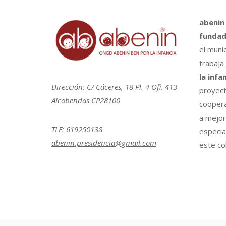
abenin
fundad
el muni
trabaja
la infa
Dirección: C/ Cáceres, 18 Pl. 4 Ofi. 413
proyect
Alcobendas CP28100
coopera
a mejora
TLF: 619250138
especia
abenin.presidencia@gmail.com
este col