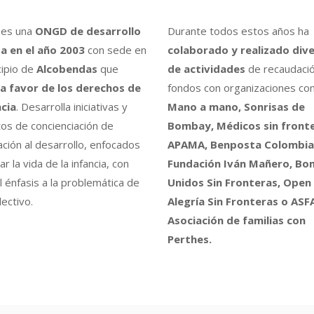
es una
ONGD de desarrollo
Durante todos estos años ha
a en el año 2003
con sede en
colaborado y realizado div
cipio de
Alcobendas
que
de actividades
de recaudaci
a favor de los derechos de
fondos con organizaciones co
ncia
. Desarrolla iniciativas y
Mano a mano, Sonrisas de
os de concienciación de
Bombay, Médicos sin fronte
ción al desarrollo, enfocados
APAMA, Benposta Colombia,
r la vida de la infancia, con
Fundación Iván Mañero, B
l énfasis a la problemática de
Unidos Sin Fronteras, Open
ectivo.
Alegría Sin Fronteras o ASF
Asociación de familias con
Perthes.