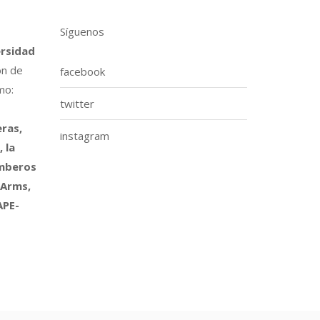
Síguenos
ersidad
ón de
facebook
mo:
twitter
ras,
instagram
 la
omberos
 Arms,
APE-