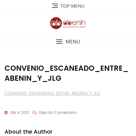
Saltar
TOP MENU
al
contenido
MENU
CONVENIO_ESCANEADO_ENTRE_
ABENIN_Y_JLG
CONVENIO_ESCANEADO_ENTRE_ABENIN_Y_JLG
En
Abr 4, 2012
Deja Un Comentario
CONVENIO_ESCANEADO_ENTRE_A
About the Author