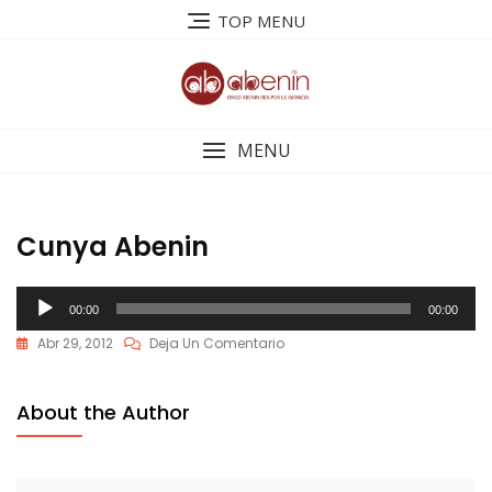
Saltar
TOP MENU
al
contenido
MENU
Cunya Abenin
Reproductor
00:00
00:00
de
En
Abr 29, 2012
Deja Un Comentario
audio
Cunya
Abenin
About the Author