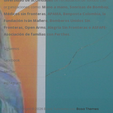
diversidad de actividades
de recaudación de fondos con
organizaciones como:
Mano a mano, Sonrisas de Bombay,
Médicos sin fronteras, APAMA, Benposta Colombia, la
Fundación Iván Mañero, Bomberos Unidos Sin
Fronteras, Open Arms, Alegría Sin Fronteras o ASFAPE-
Asociación de familias con Perthes.
Síguenos
facebook
twitter
instagram
Copyright © 2026 Bosa. Funciona con
Bosa Themes