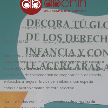
Dirección: C/ Cáceres, 18 Pl. 4 Ofi. 413 Alcobendas CP28100
TLF: 619250138
abenin.presidencia@gmail.com
abenin
es una
ONGD de desarrollo fundada en el año
2003
con sede en el municipio de
Alcobendas
que trabaja
a
favor de los derechos de la infancia
. Desarrolla iniciativas
y proyectos de concienciación de cooperación al desarrollo,
enfocados a mejorar la vida de la infancia, con especial
énfasis a la problemática de este colectivo.
Durante todos estos años ha
colaborado y realizado