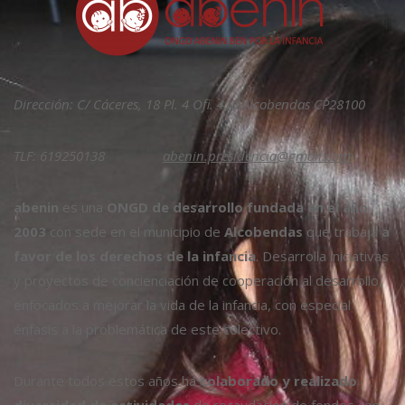
Dirección: C/ Cáceres, 18 Pl. 4 Ofi. 413 Alcobendas CP28100
TLF: 619250138
abenin.presidencia@gmail.com
abenin
es una
ONGD de desarrollo fundada en el año
2003
con sede en el municipio de
Alcobendas
que trabaja
a
favor de los derechos de la infancia
. Desarrolla iniciativas
y proyectos de concienciación de cooperación al desarrollo,
enfocados a mejorar la vida de la infancia, con especial
énfasis a la problemática de este colectivo.
Durante todos estos años ha
colaborado y realizado