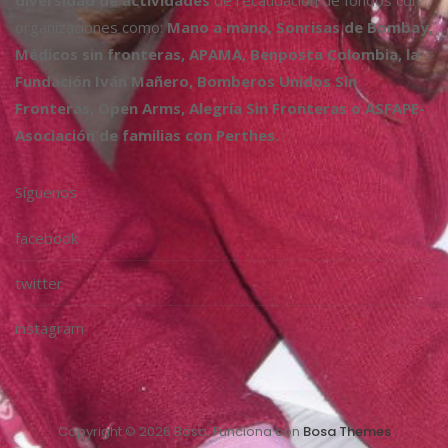
diversidad de actividades
de recaudación de fondos con
organizaciones como:
Mano a mano, Sonrisas de Bombay,
Médicos sin fronteras, APAMA, Benposta Colombia, la
Fundación Iván Mañero, Bomberos Unidos Sin
Fronteras, Open Arms, Alegría Sin Fronteras o ASFAPE-
Asociación de familias con Perthes.
Síguenos
facebook
twitter
instagram
Copyright © 2026 Bosa. Funciona con
Bosa Themes