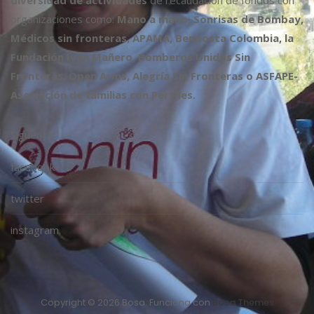
diversidad de actividades
de recaudación de fondos con
organizaciones como:
Mano a mano, Sonrisas de Bombay,
Médicos sin fronteras, APAMA, Benposta Colombia, la
Fundación Iván Mañero, Bomberos Unidos Sin
Fronteras, Open Arms, Alegría Sin Fronteras o ASFAPE-
Asociación de familias con Perthes.
Síguenos
facebook
twitter
instagram
Copyright © 2026 Bosa. Funciona con
Bosa Themes