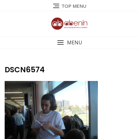
Saltar
TOP MENU
al
contenido
MENU
DSCN6574