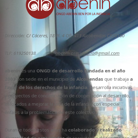
Dirección: C/ Cáceres, 18 Pl. 4 Ofi. 413 Alcobendas CP28100
TLF: 619250138
abenin.presidencia@gmail.com
abenin
es una
ONGD de desarrollo fundada en el año
2003
con sede en el municipio de
Alcobendas
que trabaja
a
favor de los derechos de la infancia
. Desarrolla iniciativas
y proyectos de concienciación de cooperación al desarrollo,
enfocados a mejorar la vida de la infancia, con especial
énfasis a la problemática de este colectivo.
Durante todos estos años ha
colaborado y realizado