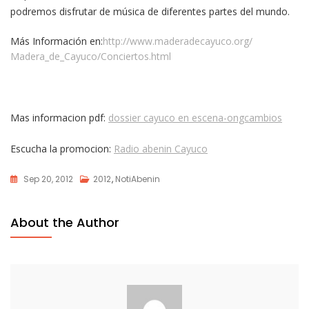
podremos disfrutar de música de diferentes partes del mundo.
Más Información en:
http://www.maderadecayuco.org/
Madera_de_Cayuco/Conciertos.
html
Mas informacion pdf:
dossier cayuco en escena-ongcambios
Escucha la promocion:
Radio abenin Cayuco
Sep 20, 2012
2012
,
NotiAbenin
About the Author