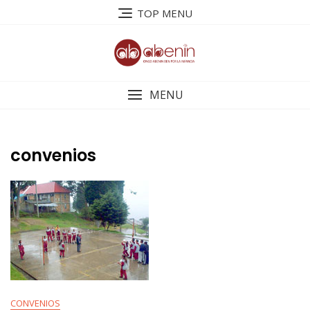
Saltar
TOP MENU
al
contenido
MENU
convenios
CONVENIOS