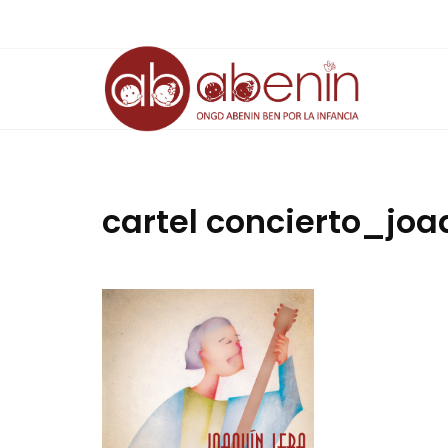
Saltar
al
contenido
cartel concierto_joaq