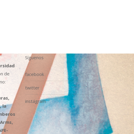
Síguenos
ersidad
ón de
facebook
mo:
twitter
ras,
instagram
 la
omberos
 Arms,
APE-