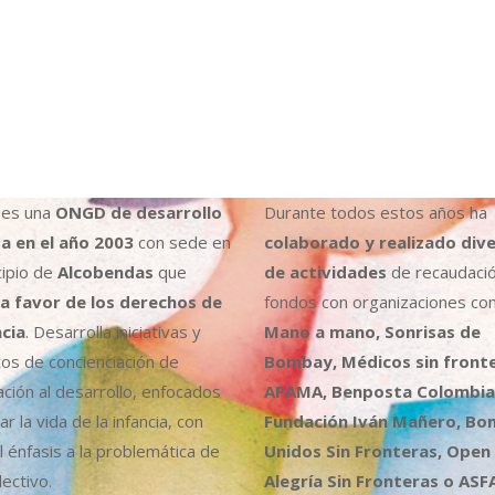
es una
ONGD de desarrollo
Durante todos estos años ha
a en el año 2003
con sede en
colaborado y realizado div
cipio de
Alcobendas
que
de actividades
de recaudaci
a favor de los derechos de
fondos con organizaciones co
ncia
. Desarrolla iniciativas y
Mano a mano, Sonrisas de
os de concienciación de
Bombay, Médicos sin fronte
ción al desarrollo, enfocados
APAMA, Benposta Colombia,
r la vida de la infancia, con
Fundación Iván Mañero, B
l énfasis a la problemática de
Unidos Sin Fronteras, Open
ectivo.
Alegría Sin Fronteras o ASF