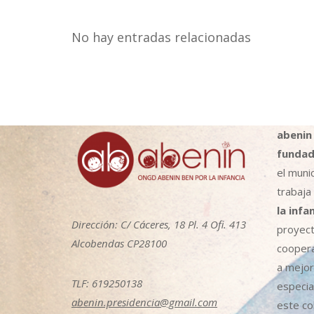
No hay entradas relacionadas
abenin
fundad
el muni
trabaja
la infa
Dirección: C/ Cáceres, 18 Pl. 4 Ofi. 413
proyect
Alcobendas CP28100
coopera
a mejora
TLF: 619250138
especia
abenin.presidencia@gmail.com
este col