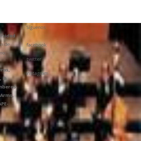
Síguenos
ersidad
ón de
facebook
mo:
twitter
ras,
instagram
 la
omberos
 Arms,
APE-