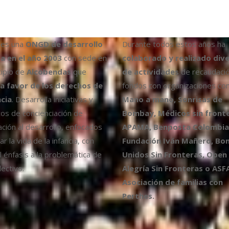
es una
ONGD de desarrollo
Durante todos estos años ha
a en el año 2003
con sede en
colaborado y realizado div
cipio de
Alcobendas
que
de actividades
de recaudaci
a favor de los derechos de
fondos con organizaciones co
ncia
. Desarrolla iniciativas y
Mano a mano, Sonrisas de
os de concienciación de
Bombay, Médicos sin fronte
ción al desarrollo, enfocados
APAMA, Benposta Colombia,
r la vida de la infancia, con
Fundación Iván Mañero, B
l énfasis a la problemática de
Unidos Sin Fronteras, Open
ectivo.
Alegría Sin Fronteras o ASF
Asociación de familias con
Perthes.