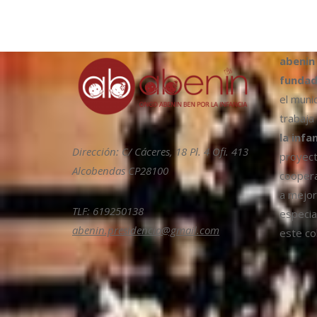
abenin
fundad
el muni
trabaja
la infa
Dirección: C/ Cáceres, 18 Pl. 4 Ofi. 413
proyect
Alcobendas CP28100
coopera
a mejora
TLF: 619250138
especia
abenin.presidencia@gmail.com
este col