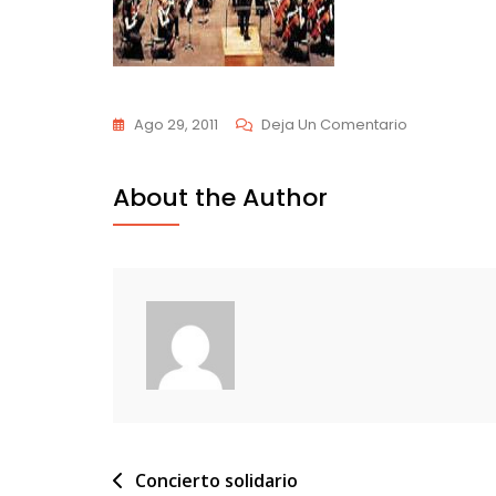
En
Ago 29, 2011
Deja Un Comentario
Josvv
About the Author
Navegación
Concierto solidario