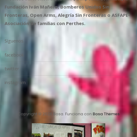
Fundación Iván Mañero, Bomberos Unidos Sin
Fronteras, Open Arms, Alegría Sin Fronteras o ASFAPE-
Asociación de familias con Perthes.
Síguenos
facebook
twitter
instagram
Copyright © 2026 Bosa. Funciona con
Bosa Themes