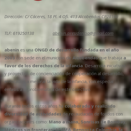
Dirección: C/ Cáceres, 18 Pl. 4 Ofi. 413 Alcobendas CP28100
TLF: 619250138
abenin.presidencia@gmail.com
abenin
es una
ONGD de desarrollo fundada en el año
2003
con sede en el municipio de
Alcobendas
que trabaja
a
favor de los derechos de la infancia
. Desarrolla iniciativas
y proyectos de concienciación de cooperación al desarrollo,
enfocados a mejorar la vida de la infancia, con especial
énfasis a la problemática de este colectivo.
Durante todos estos años ha
colaborado y realizado
diversidad de actividades
de recaudación de fondos con
organizaciones como:
Mano a mano, Sonrisas de Bombay,
Médicos sin fronteras, APAMA, Benposta Colombia, la