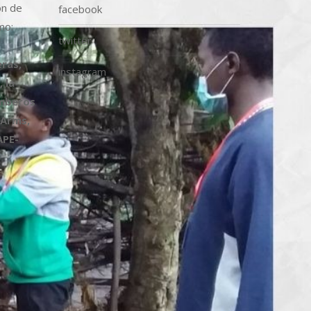
ón de
facebook
mo:
twitter
ras,
instagram
 la
omberos
 Arms,
APE-