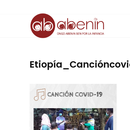
Saltar
al
contenido
Etiopía_Cancióncovi