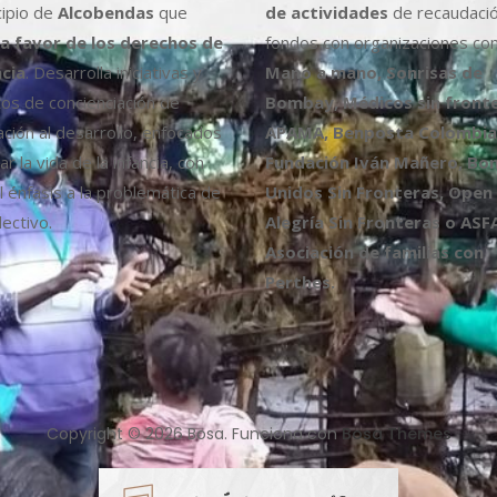
cipio de
Alcobendas
que
de actividades
de recaudaci
a favor de los derechos de
fondos con organizaciones co
ncia
. Desarrolla iniciativas y
Mano a mano, Sonrisas de
os de concienciación de
Bombay, Médicos sin fronte
ción al desarrollo, enfocados
APAMA, Benposta Colombia,
r la vida de la infancia, con
Fundación Iván Mañero, B
l énfasis a la problemática de
Unidos Sin Fronteras, Open
ectivo.
Alegría Sin Fronteras o ASF
Asociación de familias con
Perthes.
Copyright © 2026 Bosa. Funciona con
Bosa Themes