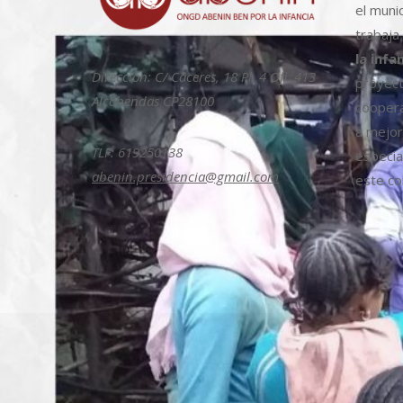
el muni
trabaja
la infa
Dirección: C/ Cáceres, 18 Pl. 4 Ofi. 413
proyect
Alcobendas CP28100
coopera
a mejora
TLF: 619250138
especia
abenin.presidencia@gmail.com
este col