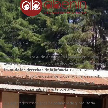
Dirección: C/ Cáceres, 18 Pl. 4 Ofi. 413 Alcobendas CP28100
TLF: 619250138
abenin.presidencia@gmail.com
abenin
es una
ONGD de desarrollo fundada en el año
2003
con sede en el municipio de
Alcobendas
que trabaja
a
favor de los derechos de la infancia
. Desarrolla iniciativas
y proyectos de concienciación de cooperación al desarrollo,
enfocados a mejorar la vida de la infancia, con especial
énfasis a la problemática de este colectivo.
Durante todos estos años ha
colaborado y realizado