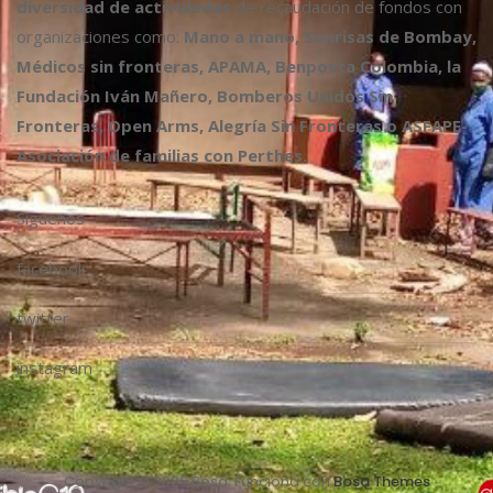
diversidad de actividades
de recaudación de fondos con
organizaciones como:
Mano a mano, Sonrisas de Bombay,
Médicos sin fronteras, APAMA, Benposta Colombia, la
Fundación Iván Mañero, Bomberos Unidos Sin
Fronteras, Open Arms, Alegría Sin Fronteras o ASFAPE-
Asociación de familias con Perthes.
Síguenos
facebook
twitter
instagram
Copyright © 2026 Bosa. Funciona con
Bosa Themes