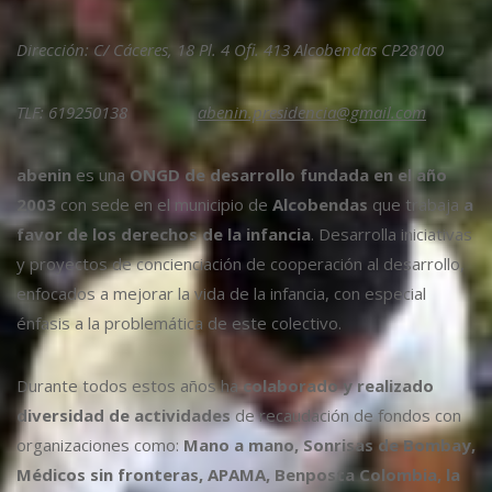
Dirección: C/ Cáceres, 18 Pl. 4 Ofi. 413 Alcobendas CP28100
TLF: 619250138
abenin.presidencia@gmail.com
abenin
es una
ONGD de desarrollo fundada en el año
2003
con sede en el municipio de
Alcobendas
que trabaja
a
favor de los derechos de la infancia
. Desarrolla iniciativas
y proyectos de concienciación de cooperación al desarrollo,
enfocados a mejorar la vida de la infancia, con especial
énfasis a la problemática de este colectivo.
Durante todos estos años ha
colaborado y realizado
diversidad de actividades
de recaudación de fondos con
organizaciones como:
Mano a mano, Sonrisas de Bombay,
Médicos sin fronteras, APAMA, Benposta Colombia, la