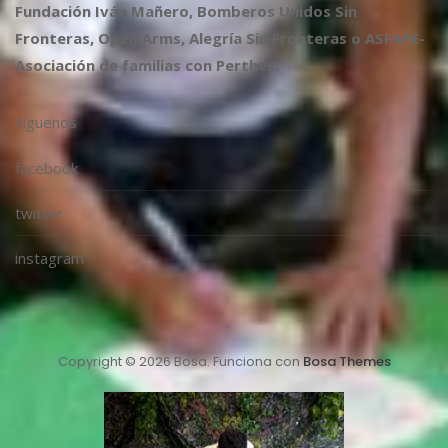
Fundación Iván Mañero, Bomberos Unidos Sin
Fronteras, Open Arms, Alegría Sin Fronteras o ASFAPE-
Asociación de familias con Perthes.
Síguenos
facebook
twitter
instagram
Copyright © 2026 Bosa. Funciona con
Bosa Themes