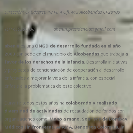
Dirección: C/ Cáceres, 18 Pl. 4 Ofi. 413 Alcobendas CP28100
TLF: 619250138
abenin.presidencia@gmail.com
abenin
es una
ONGD de desarrollo fundada en el año
2003
con sede en el municipio de
Alcobendas
que trabaja
a
favor de los derechos de la infancia
. Desarrolla iniciativas
y proyectos de concienciación de cooperación al desarrollo,
enfocados a mejorar la vida de la infancia, con especial
énfasis a la problemática de este colectivo.
Durante todos estos años ha
colaborado y realizado
diversidad de actividades
de recaudación de fondos con
organizaciones como:
Mano a mano, Sonrisas de Bombay,
Médicos sin fronteras, APAMA, Benposta Colombia, la