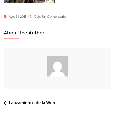
En
Ago 31, 2011
Deja Un Comentario
Lanzamiento-
019
About the Author
Navegación
Lanzamiento de la Web
de