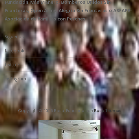
Fundación Iván Mañero, Bomberos Unidos Sin
Fronteras, Open Arms, Alegría Sin Fronteras o ASFAPE-
Asociación de familias con Perthes.
Síguenos
facebook
twitter
instagram
Copyright © 2026 Bosa. Funciona con
Bosa Themes