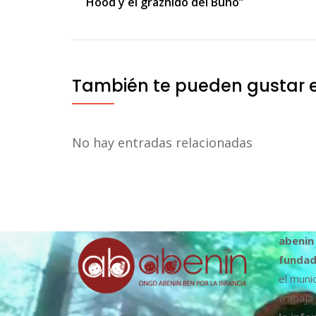
Hood y el graznido del Búho”
de
entradas
También te pueden gustar 
No hay entradas relacionadas
abenin
fundad
el muni
trabaja