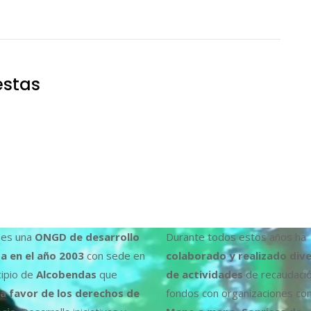
estas
es una
ONGD de desarrollo
Durante todos estos años ha
a en el año 2003
con sede en
colaborado y realizado div
cipio de
Alcobendas
que
de actividades
de recaudaci
a favor de los derechos de
fondos con organizaciones co