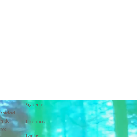
Síguenos
ersidad
ón de
facebook
mo:
twitter