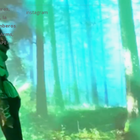
ras,
instagram
 la
omberos
 Arms,
APE-