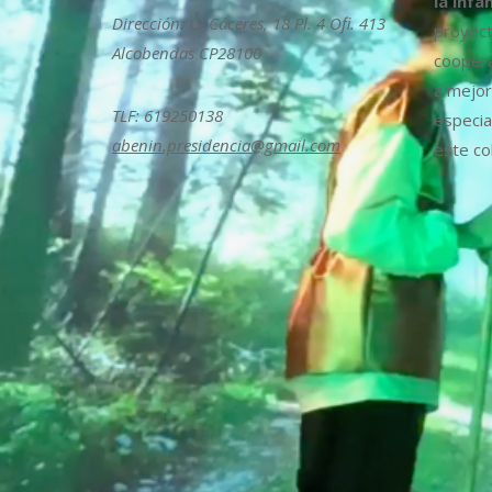
la infa
Dirección: C/ Cáceres, 18 Pl. 4 Ofi. 413
proyect
Alcobendas CP28100
coopera
a mejora
TLF: 619250138
especia
abenin.presidencia@gmail.com
este col