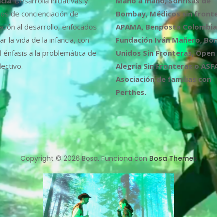
ncia
. Desarrolla iniciativas y
Mano a mano, Sonrisas de
os de concienciación de
Bombay, Médicos sin fronte
ción al desarrollo, enfocados
APAMA, Benposta Colombia,
r la vida de la infancia, con
Fundación Iván Mañero, B
l énfasis a la problemática de
Unidos Sin Fronteras, Open
ectivo.
Alegría Sin Fronteras o ASF
Asociación de familias con
Perthes.
Copyright © 2026 Bosa. Funciona con
Bosa Themes