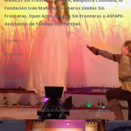
Médicos sin fronteras, APAMA, Benposta Colombia, la
Fundación Iván Mañero, Bomberos Unidos Sin
Fronteras, Open Arms, Alegría Sin Fronteras o ASFAPE-
Asociación de familias con Perthes.
Síguenos
facebook
twitter
instagram
Copyright © 2026 Bosa. Funciona con
Bosa Themes