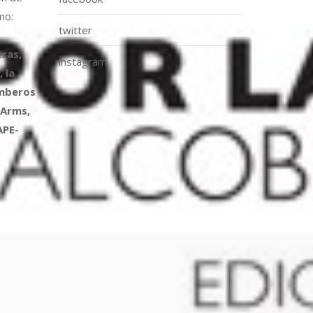
mo:
twitter
ras,
instagram
 la
omberos
 Arms,
APE-