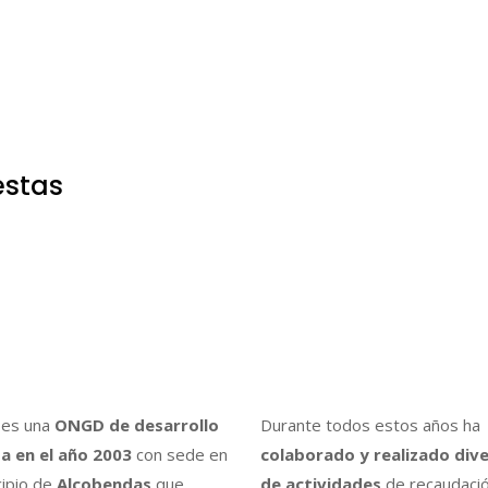
estas
es una
ONGD de desarrollo
Durante todos estos años ha
a en el año 2003
con sede en
colaborado y realizado div
cipio de
Alcobendas
que
de actividades
de recaudaci