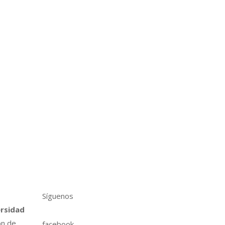
Síguenos
ersidad
ón de
facebook