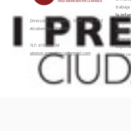
trabaja
la infa
Dirección: C/ Cáceres, 18 Pl. 4 Ofi. 413
proyect
Alcobendas CP28100
coopera
a mejora
TLF: 619250138
especia
abenin.presidencia@gmail.com
este col