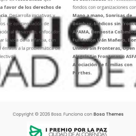
a favor de los derechos de
fondos con organizaciones co
ncia
. Desarrolla iniciativas y
Mano a mano, Sonrisas de
os de concienciación de
Bombay, Médicos sin fronte
ción al desarrollo, enfocados
APAMA, Benposta Colombia,
r la vida de la infancia, con
Fundación Iván Mañero, B
l énfasis a la problemática de
Unidos Sin Fronteras, Open
ectivo.
Alegría Sin Fronteras o ASF
Asociación de familias con
Perthes.
Copyright © 2026 Bosa. Funciona con
Bosa Themes