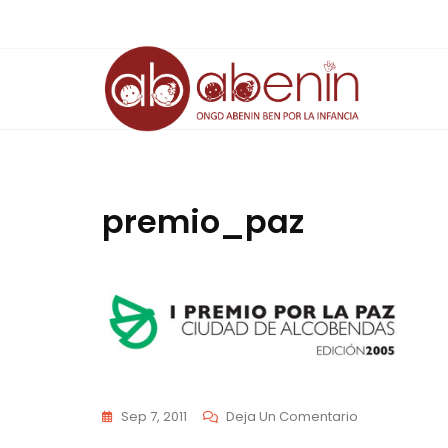
Saltar
al
contenido
premio_paz
En
Sep 7, 2011
Deja Un Comentario
Premio_paz