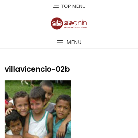
Saltar
TOP MENU
al
contenido
MENU
villavicencio-02b