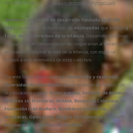
TLF: 619250138
abenin.presidencia@gmail.com
abenin
es una
ONGD de desarrollo fundada en el año
2003
con sede en el municipio de
Alcobendas
que trabaja
a
favor de los derechos de la infancia
. Desarrolla iniciativas
y proyectos de concienciación de cooperación al desarrollo,
enfocados a mejorar la vida de la infancia, con especial
énfasis a la problemática de este colectivo.
Durante todos estos años ha
colaborado y realizado
diversidad de actividades
de recaudación de fondos con
organizaciones como:
Mano a mano, Sonrisas de Bombay,
Médicos sin fronteras, APAMA, Benposta Colombia, la
Fundación Iván Mañero, Bomberos Unidos Sin
Fronteras, Open Arms, Alegría Sin Fronteras o ASFAPE-
Asociación de familias con Perthes.