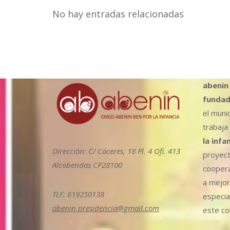
No hay entradas relacionadas
abenin
fundad
el muni
trabaja
la infa
Dirección: C/ Cáceres, 18 Pl. 4 Ofi. 413
proyect
Alcobendas CP28100
coopera
a mejora
TLF: 619250138
especia
abenin.presidencia@gmail.com
este col