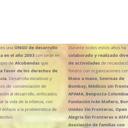
es una
ONGD de desarrollo
Durante todos estos años ha
a en el año 2003
con sede en
colaborado y realizado div
cipio de
Alcobendas
que
de actividades
de recaudaci
a favor de los derechos de
fondos con organizaciones co
ncia
. Desarrolla iniciativas y
Mano a mano, Sonrisas de
os de concienciación de
Bombay, Médicos sin fronte
ción al desarrollo, enfocados
APAMA, Benposta Colombia,
r la vida de la infancia, con
Fundación Iván Mañero, B
l énfasis a la problemática de
Unidos Sin Fronteras, Open
ectivo.
Alegría Sin Fronteras o ASF
Asociación de familias con