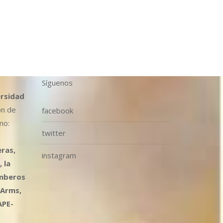
Síguenos
ersidad
ón de
facebook
mo:
twitter
ras,
instagram
 la
omberos
 Arms,
APE-