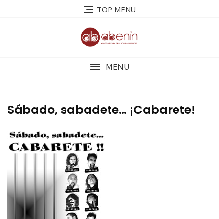
Saltar
TOP MENU
al
contenido
MENU
Sábado, sabadete… ¡Cabarete!