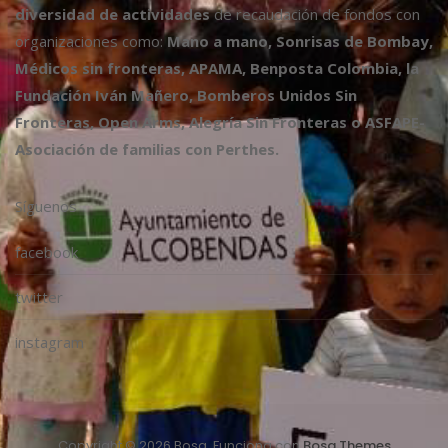
diversidad de actividades
de recaudación de fondos con
organizaciones como:
Mano a mano, Sonrisas de Bombay,
Médicos sin fronteras, APAMA, Benposta Colombia, la
Fundación Iván Mañero, Bomberos Unidos Sin
Fronteras, Open Arms, Alegría Sin Fronteras o ASFAPE-
Asociación de familias con Perthes.
Síguenos
facebook
twitter
instagram
Copyright © 2026 Bosa. Funciona con
Bosa Themes