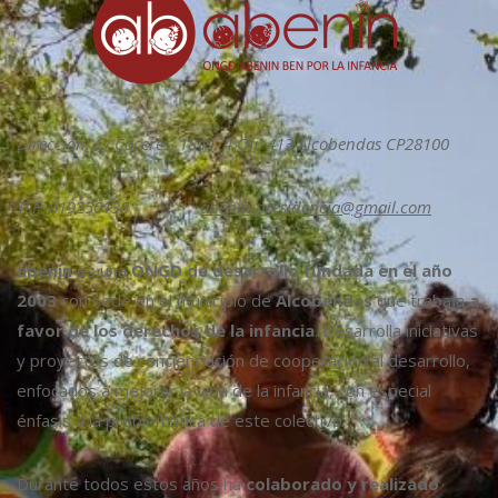
Dirección: C/ Cáceres, 18 Pl. 4 Ofi. 413 Alcobendas CP28100
TLF: 619250138
abenin.presidencia@gmail.com
abenin
es una
ONGD de desarrollo fundada en el año
2003
con sede en el municipio de
Alcobendas
que trabaja
a
favor de los derechos de la infancia
. Desarrolla iniciativas
y proyectos de concienciación de cooperación al desarrollo,
enfocados a mejorar la vida de la infancia, con especial
énfasis a la problemática de este colectivo.
Durante todos estos años ha
colaborado y realizado