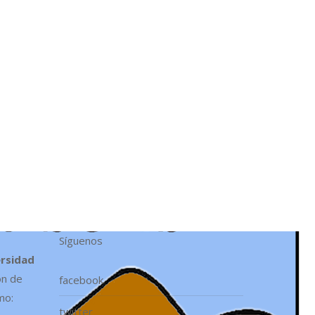
Síguenos
ersidad
ón de
facebook
mo:
twitter