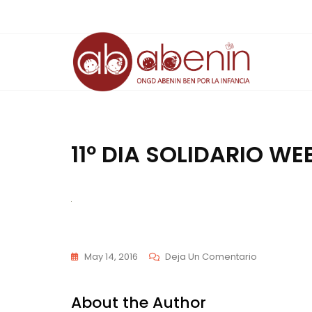
Saltar
al
contenido
11º DIA SOLIDARIO WE
En
May 14, 2016
Deja Un Comentario
11º
DIA
About the Author
SOLIDARIO