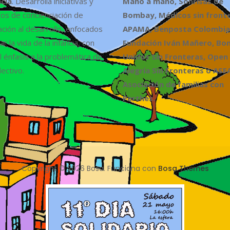
ncia
. Desarrolla iniciativas y
Mano a mano, Sonrisas de
os de concienciación de
Bombay, Médicos sin fronte
ción al desarrollo, enfocados
APAMA, Benposta Colombia,
r la vida de la infancia, con
Fundación Iván Mañero, B
l énfasis a la problemática de
Unidos Sin Fronteras, Open
ectivo.
Alegría Sin Fronteras o ASF
Asociación de familias con
Perthes.
Copyright © 2026 Bosa. Funciona con
Bosa Themes