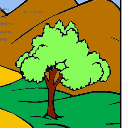
ras,
instagram
 la
omberos
 Arms,
APE-