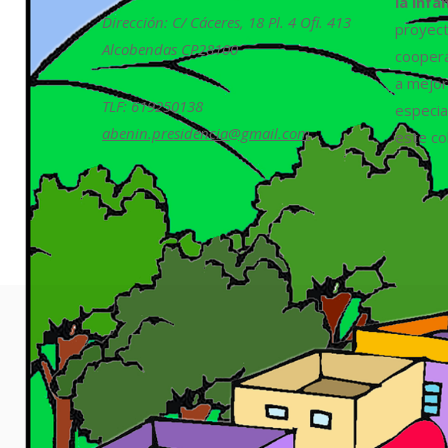
la infa
Dirección: C/ Cáceres, 18 Pl. 4 Ofi. 413
proyect
Alcobendas CP28100
coopera
a mejora
TLF: 619250138
especia
abenin.presidencia@gmail.com
este col