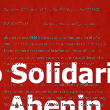
Dirección: C/ Cáceres, 18 Pl. 4 Ofi. 413 Alcobendas CP28100
TLF: 619250138
abenin.presidencia@gmail.com
abenin
es una
ONGD de desarrollo fundada en el año
2003
con sede en el municipio de
Alcobendas
que trabaja
a
favor de los derechos de la infancia
. Desarrolla iniciativas
y proyectos de concienciación de cooperación al desarrollo,
enfocados a mejorar la vida de la infancia, con especial
énfasis a la problemática de este colectivo.
Durante todos estos años ha
colaborado y realizado
diversidad de actividades
de recaudación de fondos con
organizaciones como:
Mano a mano, Sonrisas de Bombay,
Médicos sin fronteras, APAMA, Benposta Colombia, la