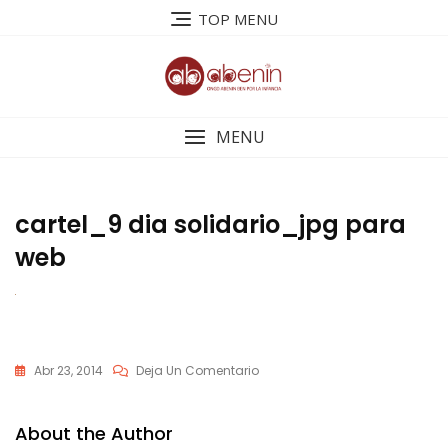
Saltar
TOP MENU
al
contenido
MENU
cartel_9 dia solidario_jpg para
web
En
Abr 23, 2014
Deja Un Comentario
Cartel_9
Dia
About the Author
Solidario_jpg