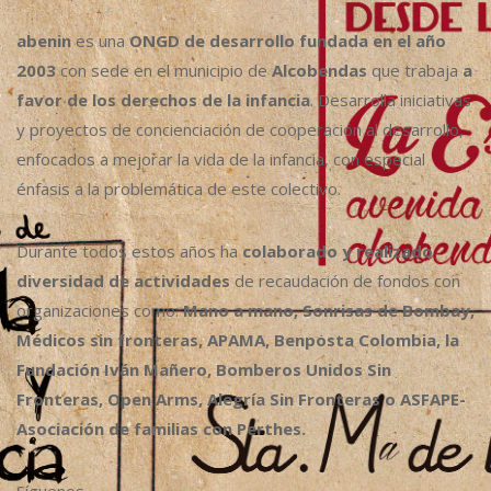
abenin
es una
ONGD de desarrollo fundada en el año
2003
con sede en el municipio de
Alcobendas
que trabaja
a
favor de los derechos de la infancia
. Desarrolla iniciativas
y proyectos de concienciación de cooperación al desarrollo,
enfocados a mejorar la vida de la infancia, con especial
énfasis a la problemática de este colectivo.
Durante todos estos años ha
colaborado y realizado
diversidad de actividades
de recaudación de fondos con
organizaciones como:
Mano a mano, Sonrisas de Bombay,
Médicos sin fronteras, APAMA, Benposta Colombia, la
Fundación Iván Mañero, Bomberos Unidos Sin
Fronteras, Open Arms, Alegría Sin Fronteras o ASFAPE-
Asociación de familias con Perthes.