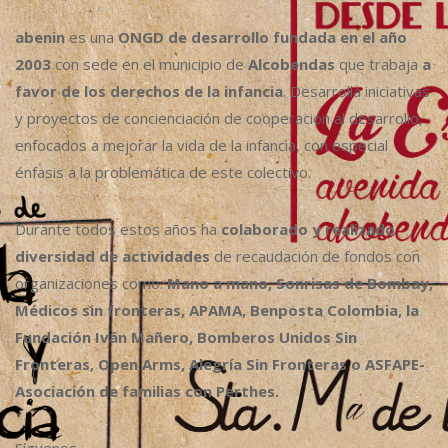
abenin
es una
ONGD de desarrollo fundada en el año
2003
con sede en el municipio de
Alcobendas
que trabaja
a
favor de los derechos de la infancia
. Desarrolla iniciativas
y proyectos de concienciación de cooperación al desarrollo,
enfocados a mejorar la vida de la infancia, con especial
énfasis a la problemática de este colectivo.
Durante todos estos años ha
colaborado y realizado
diversidad de actividades
de recaudación de fondos con
organizaciones como:
Mano a mano, Sonrisas de Bombay,
Médicos sin fronteras, APAMA, Benposta Colombia, la
Fundación Iván Mañero, Bomberos Unidos Sin
Fronteras, Open Arms, Alegría Sin Fronteras o ASFAPE-
Asociación de familias con Perthes.