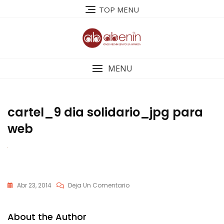
Saltar
TOP MENU
al
contenido
MENU
cartel_9 dia solidario_jpg para
web
En
Abr 23, 2014
Deja Un Comentario
Cartel_9
Dia
About the Author
Solidario_jpg