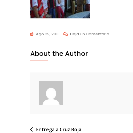
En
Ago 29, 2011
Deja Un Comentario
Bielorrusia2
About the Author
Navegación
Entrega a Cruz Roja