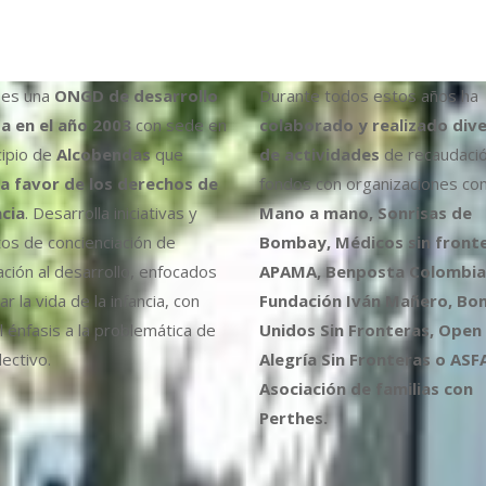
es una
ONGD de desarrollo
Durante todos estos años ha
a en el año 2003
con sede en
colaborado y realizado div
cipio de
Alcobendas
que
de actividades
de recaudaci
a favor de los derechos de
fondos con organizaciones co
ncia
. Desarrolla iniciativas y
Mano a mano, Sonrisas de
os de concienciación de
Bombay, Médicos sin fronte
ción al desarrollo, enfocados
APAMA, Benposta Colombia,
r la vida de la infancia, con
Fundación Iván Mañero, B
l énfasis a la problemática de
Unidos Sin Fronteras, Open
ectivo.
Alegría Sin Fronteras o ASF
Asociación de familias con
Perthes.