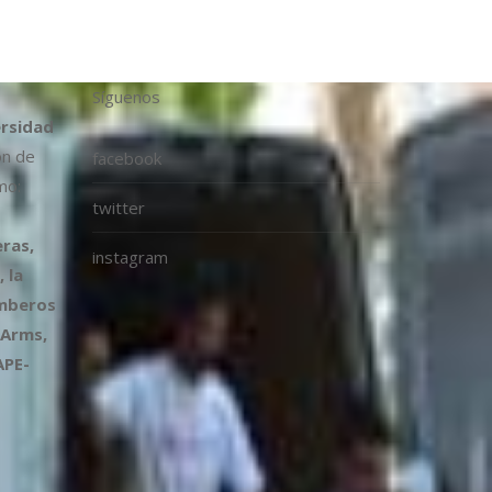
Síguenos
ersidad
ón de
facebook
mo:
twitter
ras,
instagram
 la
omberos
 Arms,
APE-