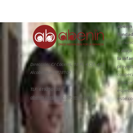
abenin
fundad
el muni
trabaja
la infa
Dirección: C/ Cáceres, 18 Pl. 4 Ofi. 413
proyect
Alcobendas CP28100
coopera
a mejora
TLF: 619250138
especia
abenin.presidencia@gmail.com
este col