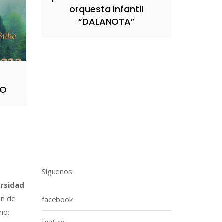
orquesta infantil
“DALANOTA”
HO
Síguenos
ersidad
ón de
facebook
mo:
twitter