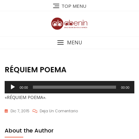
Saltar
TOP MENU
al
contenido
MENU
RÉQUIEM POEMA
Reproductor
00:00
00:00
de
«RÉQUIEM POEMA».
audio
En
Dic 7, 2015
Deja Un Comentario
RÉQUIEM
POEMA
About the Author