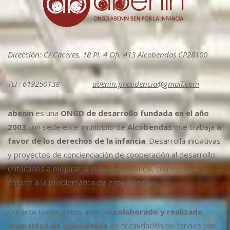
Dirección: C/ Cáceres, 18 Pl. 4 Ofi. 413 Alcobendas CP28100
TLF: 619250138
abenin.presidencia@gmail.com
abenin
es una
ONGD de desarrollo fundada en el año
2003
con sede en el municipio de
Alcobendas
que trabaja
a
favor de los derechos de la infancia
. Desarrolla iniciativas
y proyectos de concienciación de cooperación al desarrollo,
enfocados a mejorar la vida de la infancia, con especial
énfasis a la problemática de este colectivo.
Durante todos estos años ha
colaborado y realizado
diversidad de actividades
de recaudación de fondos con