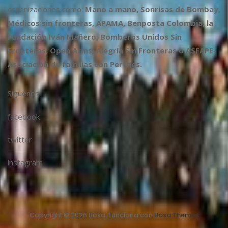
organizaciones como:
Mano a mano, Sonrisas de Bombay,
Médicos sin fronteras, APAMA, Benposta Colombia, la
Fundación Iván Mañero, Bomberos Unidos Sin
Fronteras, Open Arms, Alegría Sin Fronteras o ASFAPE-
Asociación de familias con Perthes.
Síguenos
facebook
twitter
instagram
Copyright © 2026 Bosa. Funciona con
Bosa Themes