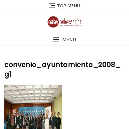
Saltar
TOP MENU
al
contenido
MENU
convenio_ayuntamiento_2008_
g1