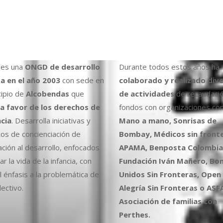
es una
ONGD de desarrollo
Durante todos estos años ha
a en el año 2003
con sede en
colaborado y realizado div
cipio de
Alcobendas
que
de actividades
de recaudaci
a favor de los derechos de
fondos con organizaciones co
ncia
. Desarrolla iniciativas y
Mano a mano, Sonrisas de
os de concienciación de
Bombay, Médicos sin fronte
ción al desarrollo, enfocados
APAMA, Benposta Colombia,
r la vida de la infancia, con
Fundación Iván Mañero, B
l énfasis a la problemática de
Unidos Sin Fronteras, Open
ectivo.
Alegría Sin Fronteras o ASF
Asociación de familias con
Perthes.