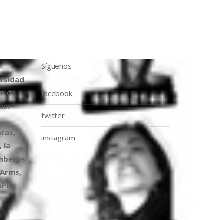
Síguenos
ersidad
ón de
facebook
mo:
twitter
ras,
instagram
 la
omberos
 Arms,
APE-