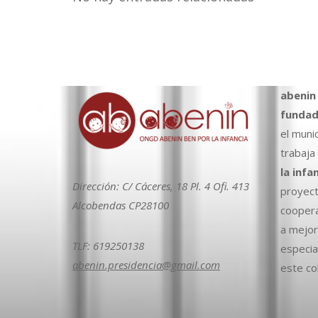
abenin
fundad
el muni
trabaja
la infa
Dirección: C/ Cáceres, 18 Pl. 4 Ofi. 413
proyect
Alcobendas CP28100
coopera
a mejora
TLF: 619250138
especia
abenin.presidencia@gmail.com
este col