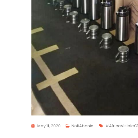
Etiquetas
May 11, 2020
NotiAbenin
#AfricaVisibleC