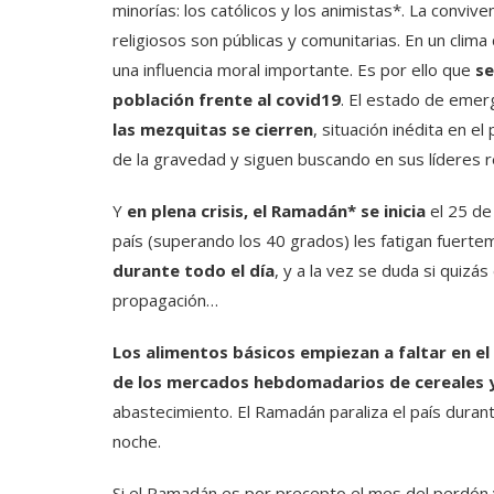
minorías: los católicos y los animistas*. La conviv
religiosos son públicas y comunitarias. En un clim
una influencia moral importante. Es por ello que
se
población frente al covid19
. El estado de emer
las mezquitas se cierren
, situación inédita en e
de la gravedad y siguen buscando en sus líderes re
Y
en plena crisis, el Ramadán* se inicia
el 25 de 
país (superando los 40 grados) les fatigan fuert
durante todo el día
, y a la vez se duda si quizá
propagación…
Los alimentos básicos empiezan a faltar en e
de los mercados hebdomadarios de cereales 
abastecimiento. El Ramadán paraliza el país durant
noche.
Si el Ramadán es por precepto el mes del perdón y