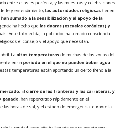
encia entre ellos es perfecta, y las muestras y celebraciones
a de fe y entendimiento,
las autoridades religiosas
tienen
 han sumado a la sensibilización y al apoyo de la
gencia ha hecho que
las daaras (escuelas coránicas) y
l país. Ante tal medida, la población ha tomado consciencia
ligiosos el consejo y el apoyo que necesitan.
abril. La
altas temperaturas
de muchas de las zonas del
emente en un
período en el que no pueden beber agua
s estas temperaturas están aportando un cierto freno a la
l mercado.
El
cierre de las fronteras y las carreteras, y
y ganado
, han repercutido rápidamente en el
e las horas de sol, y el estado de emergencia, durante la
 de la caridad, este año ha llegado con un acento muy